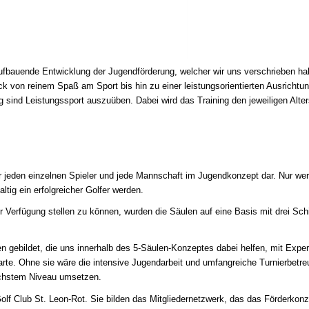
ufbauende Entwicklung der Jugendförderung, welcher wir uns verschrieben ha
ck von reinem Spaß am Sport bis hin zu einer leistungsorientierten Ausrichtu
 sind Leistungssport auszuüben. Dabei wird das Training den jeweiligen Alt
r jeden einzelnen Spieler und jede Mannschaft im Jugendkonzept dar. Nur wer 
tig ein erfolgreicher Golfer werden.
Verfügung stellen zu können, wurden die Säulen auf eine Basis mit drei Schic
n gebildet, die uns innerhalb des 5-Säulen-Konzeptes dabei helfen, mit Expe
e. Ohne sie wäre die intensive Jugendarbeit und umfangreiche Turnierbetreuung
höchstem Niveau umsetzen.
s Golf Club St. Leon-Rot. Sie bilden das Mitgliedernetzwerk, das das Förderk