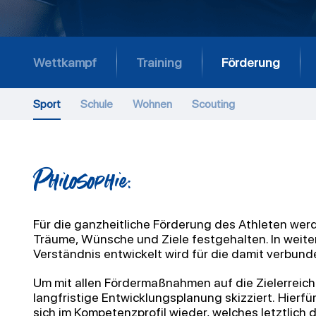
Wettkampf
Training
Förderung
Sport
Schule
Wohnen
Scouting
Philosophie:
Für die ganzheitliche Förderung des Athleten wer
Träume, Wünsche und Ziele
festgehalten. In wei
Verständnis entwickelt wird für die damit verbu
Um mit allen Fördermaßnahmen auf die Zielerreich
langfristige Entwicklungsplanung skizziert.
Hierfü
sich im Kompetenzprofil wieder, welches letztlich