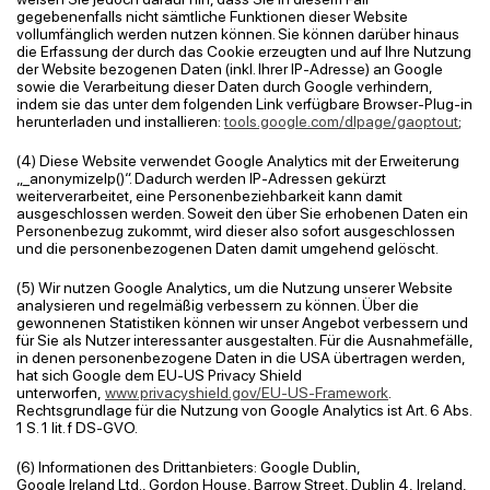
gegebenenfalls nicht sämtliche Funktionen dieser Website
vollumfänglich werden nutzen können. Sie können darüber hinaus
die Erfassung der durch das Cookie erzeugten und auf Ihre Nutzung
der Website bezogenen Daten (inkl. Ihrer IP-Adresse) an Google
sowie die Verarbeitung dieser Daten durch Google verhindern,
indem sie das unter dem folgenden Link verfügbare Browser-Plug-in
herunterladen und installieren:
tools.google.com/dlpage/gaoptout
;
(4) Diese Website verwendet Google Analytics mit der Erweiterung
„_
anonymizeIp
()“. Dadurch werden IP-Adressen gekürzt
weiterverarbeitet, eine Personenbeziehbarkeit kann damit
ausgeschlossen werden. Soweit den über Sie erhobenen Daten ein
Personenbezug zukommt, wird dieser also sofort ausgeschlossen
und die personenbezogenen Daten damit umgehend gelöscht.
(5) Wir nutzen Google Analytics, um die Nutzung unserer Website
analysieren und regelmäßig verbessern zu können. Über die
gewonnenen Statistiken können wir unser Angebot verbessern und
für Sie als Nutzer interessanter ausgestalten. Für die Ausnahmefälle,
in denen personenbezogene Daten in die USA übertragen werden,
hat sich Google dem EU-US Privacy Shield
unterworfen,
www.privacyshield.gov/EU-US-Framework
.
Rechtsgrundlage für die Nutzung von Google Analytics ist Art. 6 Abs.
1 S. 1
lit
. f DS-GVO.
(6) Informationen des Drittanbieters: Google Dublin,
Google
Ireland
Ltd., Gordon House, Barrow Street, Dublin 4,
Ireland
,