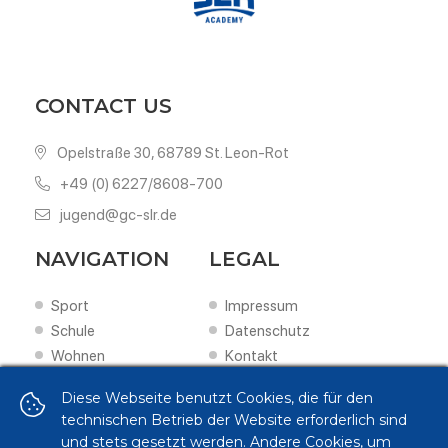
CONTACT US
Opelstraße 30, 68789 St. Leon-Rot
+49 (0) 6227/8608-700
jugend@gc-slr.de
NAVIGATION
LEGAL
Sport
Impressum
Schule
Datenschutz
Wohnen
Kontakt
Scouting
Diese Webseite benutzt Cookies, die für den
Förderung
technischen Betrieb der Website erforderlich sind
FOLLOW US ON
und stets gesetzt werden. Andere Cookies, um