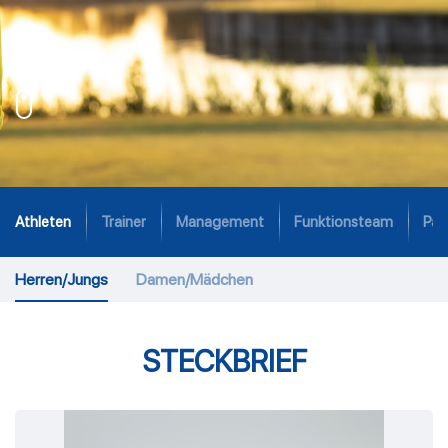
Athleten
Trainer
Management
Funktionsteam
Par
Herren/Jungs
Damen/Mädchen
STECKBRIEF