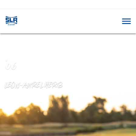
'06
LEON-AUREL HERB